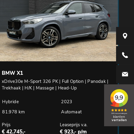
Elzenwe
+31416
BMW X1
info@aut
xDrive30e M-Sport 326 PK | Full Option | Panodak |
Trekhaak | H/K | Massage | Head-Up
Hybride
2023
81.978 km
Automaat
Prijs
Leaseprijs v.a.
€ 42.745,-
€ 923,- p/m