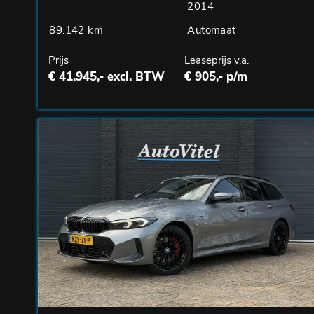
2014
89.142 km
Automaat
Prijs
Leaseprijs v.a.
€ 41.945,- excl. BTW
€ 905,- p/m