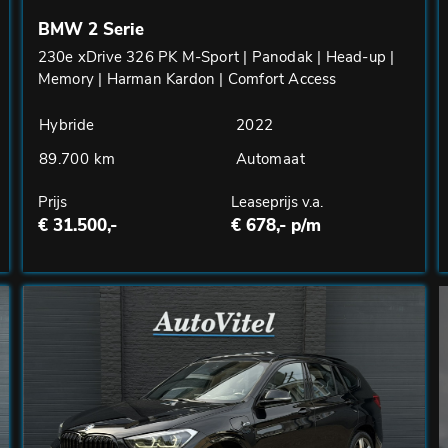
BMW 2 Serie
230e xDrive 326 PK M-Sport | Panodak | Head-up |
Memory | Harman Kardon | Comfort Access
Hybride
2022
89.700 km
Automaat
Prijs
Leaseprijs v.a.
€ 31.500,-
€ 678,- p/m