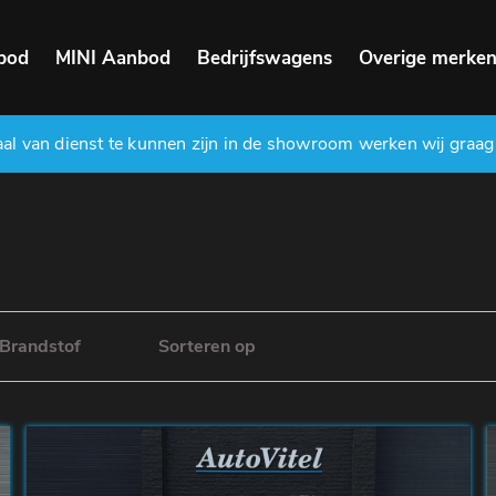
bod
MINI Aanbod
Bedrijfswagens
Overige merke
l van dienst te kunnen zijn in de showroom werken wij graag