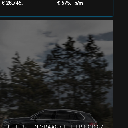
€ 26.745,-
€ 575,- p/m
HEEFT U EEN VRAAG OF HULP NODIG?