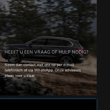
HEEFT U EEN VRAAG OF HULP NODIG?
Neem dan contact met ons op per e-mail,
telefonisch of via WhatsApp. Onze adviseurs
staan voor u klaar.