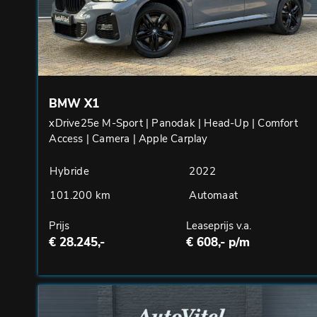
BMW X1
xDrive25e M-Sport | Panodak | Head-Up | Comfort
Access | Camera | Apple Carplay
Hybride
2022
101.200 km
Automaat
Prijs
Leaseprijs v.a.
€ 28.245,-
€ 608,- p/m