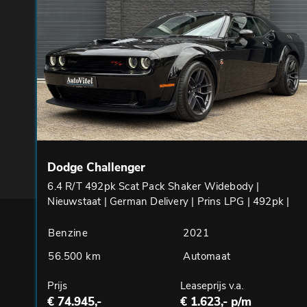
Dodge Challenger
6.4 R/T 492pk Scat Pack Shaker Widebody |
Nieuwstaat | German Delivery | Prins LPG | 492pk |
Benzine
2021
56.500 km
Automaat
Prijs
Leaseprijs v.a.
€ 74.945,-
€ 1.623,- p/m