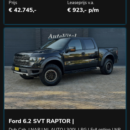
Prijs
Leaseprijs v.a.
€ 42.745,-
€ 923,- p/m
Ford 6.2 SVT RAPTOR |
Dub Cab. | NAP | NL AUTO | 300L LPG | Full option | NP