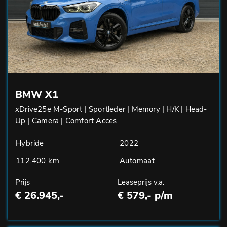
BMW X1
xDrive25e M-Sport | Sportleder | Memory | H/K | Head-
Up | Camera | Comfort Acces
Hybride
2022
112.400 km
Automaat
Prijs
Leaseprijs v.a.
€ 26.945,-
€ 579,- p/m