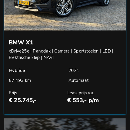
BMW X1
xDrive25e | Panodak | Camera | Sportstoelen | LED |
Elektrische klep | NAVI
Hybride
2021
87.493 km
Automaat
Prijs
Leaseprijs v.a.
€ 25.745,-
€ 553,- p/m