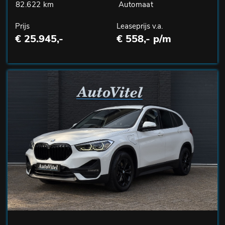
82.622 km
Automaat
Prijs
Leaseprijs v.a.
€ 25.945,-
€ 558,- p/m