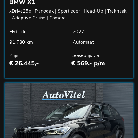
BMW X1
xDrive25e | Panodak | Sportleder | Head-Up | Trekhaak
| Adaptive Cruise | Camera
Hybride
2022
91.730 km
Automaat
Prijs
Leaseprijs v.a.
€ 26.445,-
€ 569,- p/m