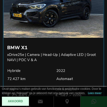
BMW X1
xDrive25e | Camera | Head-Up | Adaptive LED | Groot
NAVI | PDC V & A
Hybride
2022
72.427 km
Automaat
Prijs
Leaseprijs v.a.
Onze pagina’s maken gebruik van functionele & analytische cookies. Door te
klikken op "Akkoord" ga je akkoord met ons gebruik van cookies.
Lees meer
€ 25.445,-
€ 547,- p/m
AKKOORD