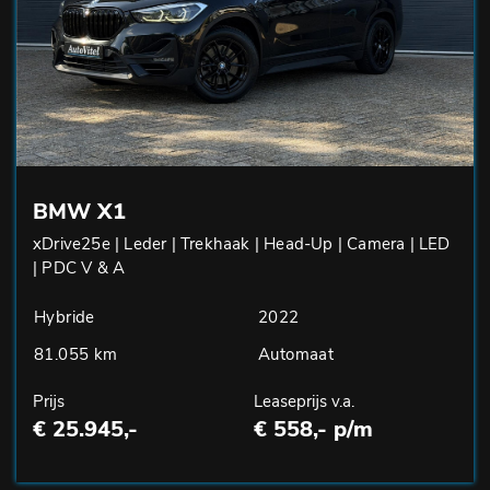
BMW X1
xDrive25e | Leder | Trekhaak | Head-Up | Camera | LED
| PDC V & A
Hybride
2022
81.055 km
Automaat
Prijs
Leaseprijs v.a.
€ 25.945,-
€ 558,- p/m