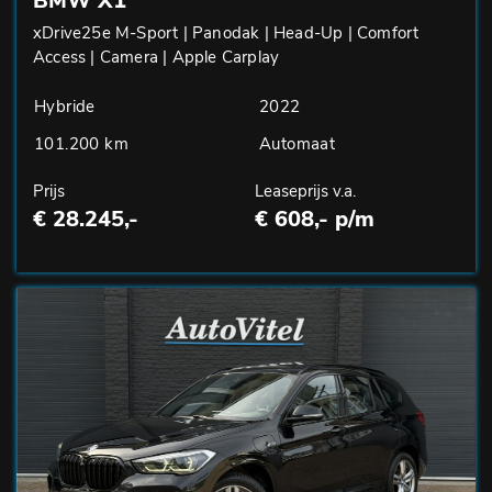
BMW X1
xDrive25e M-Sport | Panodak | Head-Up | Comfort
Access | Camera | Apple Carplay
Hybride
2022
101.200 km
Automaat
Prijs
Leaseprijs v.a.
€ 28.245,-
€ 608,- p/m