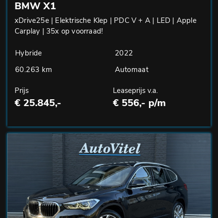
BMW X1
xDrive25e | Elektrische Klep | PDC V + A | LED | Apple
Carplay | 35x op voorraad!
Hybride
2022
60.263 km
Automaat
Prijs
Leaseprijs v.a.
€ 25.845,-
€ 556,- p/m