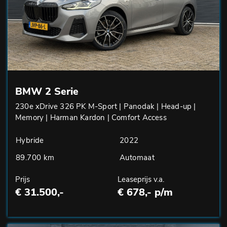
BMW 2 Serie
230e xDrive 326 PK M-Sport | Panodak | Head-up |
Memory | Harman Kardon | Comfort Access
Hybride
2022
89.700 km
Automaat
Prijs
Leaseprijs v.a.
€ 31.500,-
€ 678,- p/m