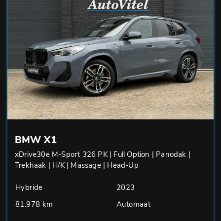
BMW X1
xDrive30e M-Sport 326 PK | Full Option | Panodak |
Trekhaak | H/K | Massage | Head-Up
Hybride
2023
81.978 km
Automaat