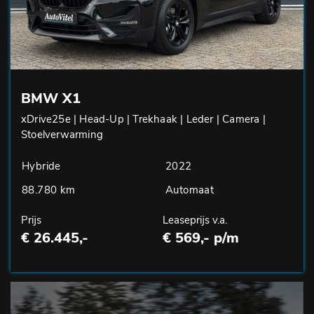
BMW X1
xDrive25e | Head-Up | Trekhaak | Leder | Camera |
Stoelverwarming
Hybride
2022
88.780 km
Automaat
Prijs
Leaseprijs v.a.
€ 26.445,-
€ 569,- p/m