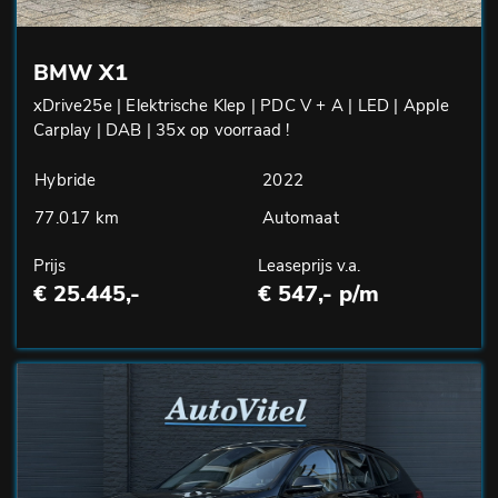
BMW X1
xDrive25e | Elektrische Klep | PDC V + A | LED | Apple
Carplay | DAB | 35x op voorraad !
Hybride
2022
77.017 km
Automaat
Prijs
Leaseprijs v.a.
€ 25.445,-
€ 547,- p/m