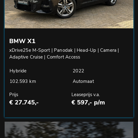
BMW X1
xDrive25e M-Sport | Panodak | Head-Up | Camera |
Adaptive Cruise | Comfort Access
Hybride
2022
102.593 km
Automaat
Prijs
Leaseprijs v.a.
€ 27.745,-
€ 597,- p/m