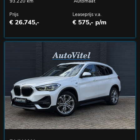
93.220 km
Automaat
Prijs
Leaseprijs v.a.
€ 26.745,-
€ 575,- p/m