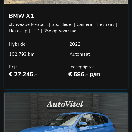
BMW X1
xDrive25e M-Sport | Sportleder | Camera | Trekhaak |
Head-Up | LED | 35x op voorraad!
Hybride
2022
102.793 km
Automaat
Prijs
Leaseprijs v.a.
€ 27.245,-
€ 586,- p/m