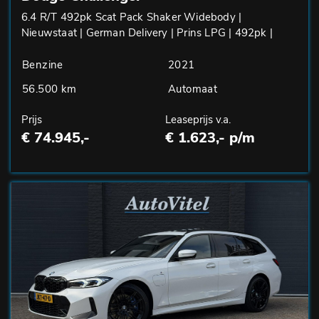
6.4 R/T 492pk Scat Pack Shaker Widebody |
Nieuwstaat | German Delivery | Prins LPG | 492pk |
Benzine
2021
56.500 km
Automaat
Prijs
Leaseprijs v.a.
€ 74.945,-
€ 1.623,- p/m