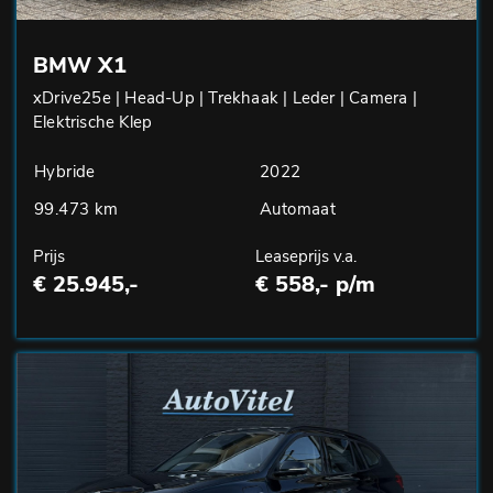
BMW X1
xDrive25e | Head-Up | Trekhaak | Leder | Camera |
Elektrische Klep
Hybride
2022
99.473 km
Automaat
Prijs
Leaseprijs v.a.
€ 25.945,-
€ 558,- p/m