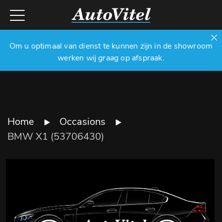
Om u optimaal van dienst te kunnen zijn in de showroom
werken wij graag op afspraak.
Home
Occasions
BMW X1 (53706430)