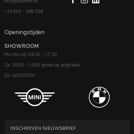
info@autovitel.nl
+31416 - 348 258
Openingstijden
SHOWROOM
Ma t/m vrij: 08.30 - 17.30
Za: 10:00 - 14:00 (enkel op afspraak)
Zo: GESLOTEN
INSCHRIJVEN NIEUWSBRIEF