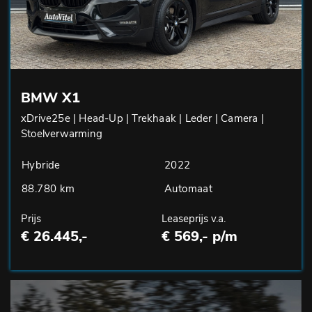
BMW X1
xDrive25e | Head-Up | Trekhaak | Leder | Camera |
Stoelverwarming
Hybride
2022
88.780 km
Automaat
Prijs
Leaseprijs v.a.
€ 26.445,-
€ 569,- p/m