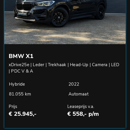
BMW X1
xDrive25e | Leder | Trekhaak | Head-Up | Camera | LED
| PDC V & A
Hybride
2022
81.055 km
Automaat
Prijs
Leaseprijs v.a.
€ 25.945,-
€ 558,- p/m