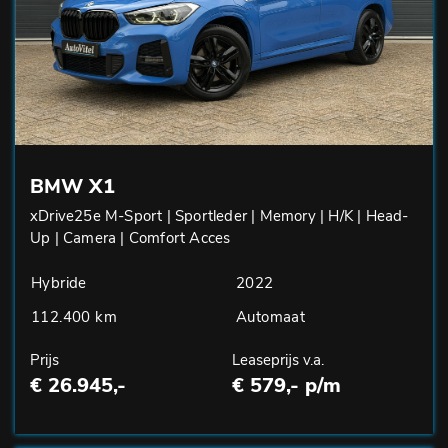
BMW X1
xDrive25e M-Sport | Sportleder | Memory | H/K | Head-
Up | Camera | Comfort Acces
Hybride
2022
112.400 km
Automaat
Prijs
Leaseprijs v.a.
€ 26.945,-
€ 579,- p/m