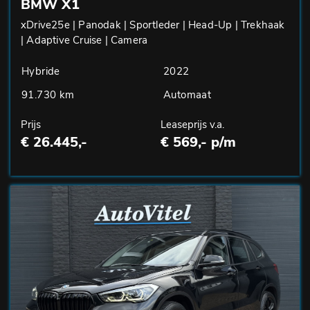
BMW X1
xDrive25e | Panodak | Sportleder | Head-Up | Trekhaak
| Adaptive Cruise | Camera
Hybride
2022
91.730 km
Automaat
Prijs
Leaseprijs v.a.
€ 26.445,-
€ 569,- p/m