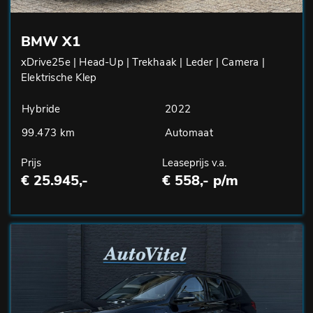
BMW X1
xDrive25e | Head-Up | Trekhaak | Leder | Camera |
Elektrische Klep
Hybride
2022
99.473 km
Automaat
Prijs
Leaseprijs v.a.
€ 25.945,-
€ 558,- p/m