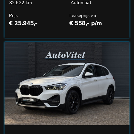
82.622 km
Automaat
Prijs
Leaseprijs v.a.
€ 25.945,-
€ 558,- p/m