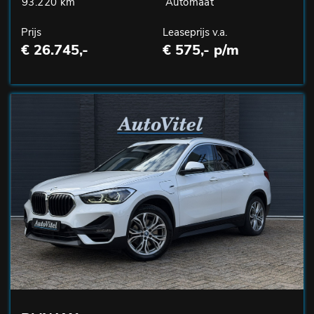
93.220 km
Automaat
Prijs
Leaseprijs v.a.
€ 26.745,-
€ 575,- p/m