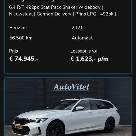
6.4 R/T 492pk Scat Pack Shaker Widebody |
Nieuwstaat | German Delivery | Prins LPG | 492pk |
Benzine
2021
56.500 km
Automaat
Prijs
Leaseprijs v.a.
€ 74.945,-
€ 1.623,- p/m