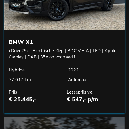
BMW X1
xDrive25e | Elektrische Klep | PDC V + A | LED | Apple
Carplay | DAB | 35x op voorraad !
Hybride
2022
77.017 km
Automaat
Prijs
Leaseprijs v.a.
€ 25.445,-
€ 547,- p/m