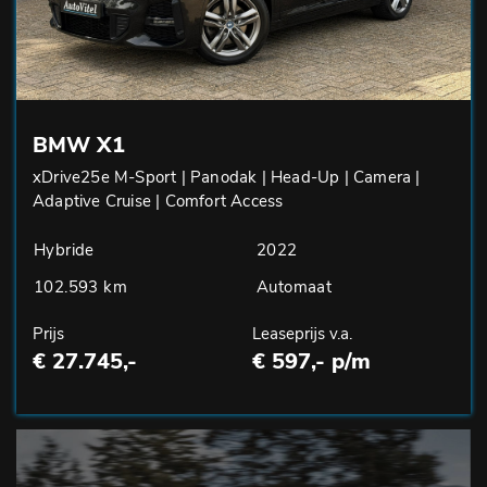
BMW X1
xDrive25e M-Sport | Panodak | Head-Up | Camera |
Adaptive Cruise | Comfort Access
Hybride
2022
102.593 km
Automaat
Prijs
Leaseprijs v.a.
€ 27.745,-
€ 597,- p/m