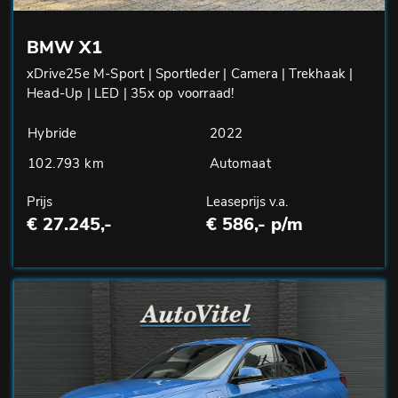
BMW X1
xDrive25e M-Sport | Sportleder | Camera | Trekhaak |
Head-Up | LED | 35x op voorraad!
Hybride
2022
102.793 km
Automaat
Prijs
Leaseprijs v.a.
€ 27.245,-
€ 586,- p/m