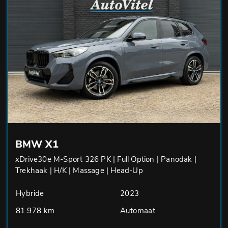
BMW X1
xDrive30e M-Sport 326 PK | Full Option | Panodak |
Trekhaak | H/K | Massage | Head-Up
Hybride
2023
81.978 km
Automaat