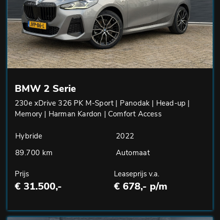
BMW 2 Serie
230e xDrive 326 PK M-Sport | Panodak | Head-up |
Memory | Harman Kardon | Comfort Access
Hybride
2022
89.700 km
Automaat
Prijs
Leaseprijs v.a.
€ 31.500,-
€ 678,- p/m