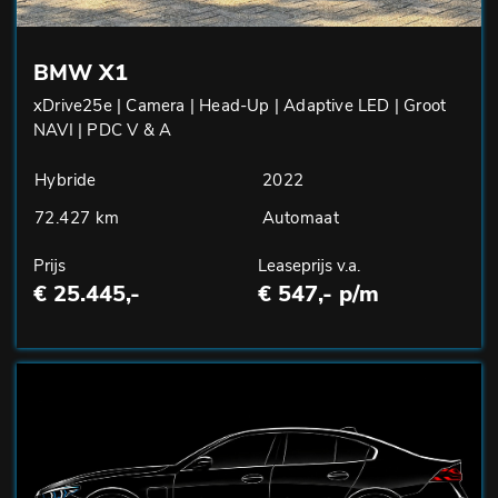
BMW X1
xDrive25e | Camera | Head-Up | Adaptive LED | Groot
NAVI | PDC V & A
Hybride
2022
72.427 km
Automaat
Prijs
Leaseprijs v.a.
€ 25.445,-
€ 547,- p/m