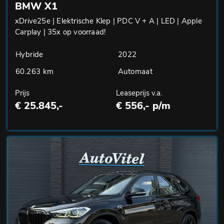
BMW X1
xDrive25e | Elektrische Klep | PDC V + A | LED | Apple
Carplay | 35x op voorraad!
Hybride
2022
60.263 km
Automaat
Prijs
Leaseprijs v.a.
€ 25.845,-
€ 556,- p/m