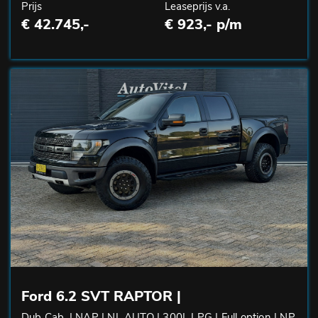
Prijs
Leaseprijs v.a.
€ 42.745,-
€ 923,- p/m
Ford 6.2 SVT RAPTOR |
Dub Cab. | NAP | NL AUTO | 300L LPG | Full option | NP