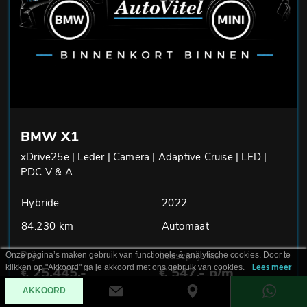
BMW X1
xDrive25e | Leder | Camera | Adaptive Cruise | LED |
PDC V & A
Hybride
2022
84.230 km
Automaat
Prijs
Leaseprijs v.a.
Onze pagina’s maken gebruik van functionele & analytische cookies. Door te
klikken op "Akkoord" ga je akkoord met ons gebruik van cookies.
Lees meer
€ 25.445,-
€ 547,- p/m
AKKOORD