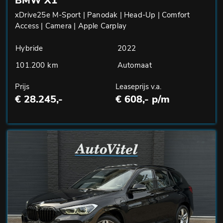
BMW X1
xDrive25e M-Sport | Panodak | Head-Up | Comfort
Access | Camera | Apple Carplay
Hybride
2022
101.200 km
Automaat
Prijs
Leaseprijs v.a.
€ 28.245,-
€ 608,- p/m