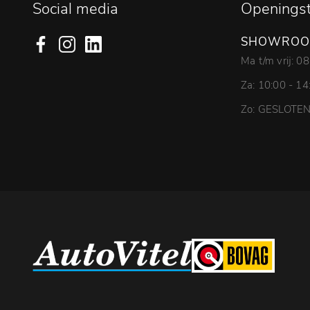
Social media
Openingst
SHOWRO
Ma t/m vrij: 0
Za: 10:00 - 14
Zo: GESLOTE