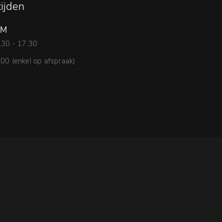
ijden
OM
8.30 - 17.30
:00 (enkel op afspraak)
N