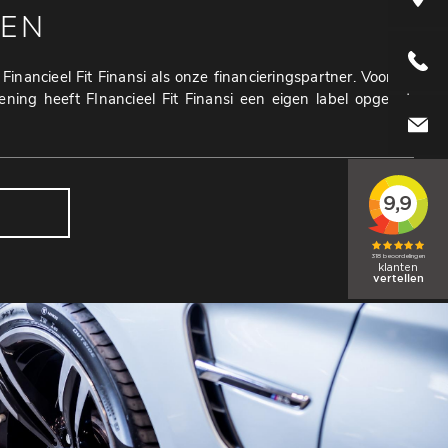
REN
+31416
inancieel Fit Finansi als onze financieringspartner. Voor de
olening heeft FInancieel Fit Finansi een eigen label opgezet,
info@aut