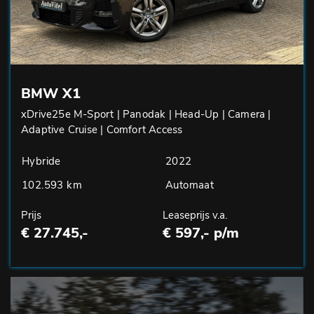
BMW X1
xDrive25e M-Sport | Panodak | Head-Up | Camera |
Adaptive Cruise | Comfort Access
Hybride
2022
102.593 km
Automaat
Prijs
Leaseprijs v.a.
€ 27.745,-
€ 597,- p/m