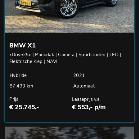
BMW X1
xDrive25e | Panodak | Camera | Sportstoelen | LED |
Elektrische klep | NAVI
Hybride
2021
87.493 km
Automaat
Prijs
Leaseprijs v.a.
€ 25.745,-
€ 553,- p/m