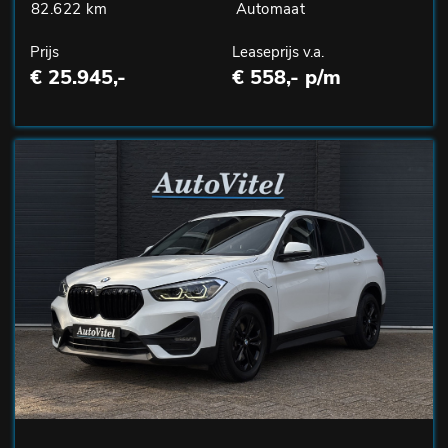
82.622 km
Automaat
Prijs
Leaseprijs v.a.
€ 25.945,-
€ 558,- p/m