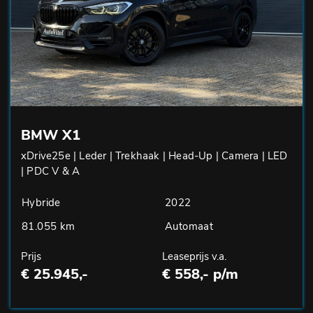
BMW X1
xDrive25e | Leder | Trekhaak | Head-Up | Camera | LED
| PDC V & A
Hybride
2022
81.055 km
Automaat
Prijs
Leaseprijs v.a.
€ 25.945,-
€ 558,- p/m