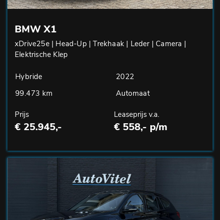
BMW X1
xDrive25e | Head-Up | Trekhaak | Leder | Camera |
Elektrische Klep
Hybride
2022
99.473 km
Automaat
Prijs
Leaseprijs v.a.
€ 25.945,-
€ 558,- p/m