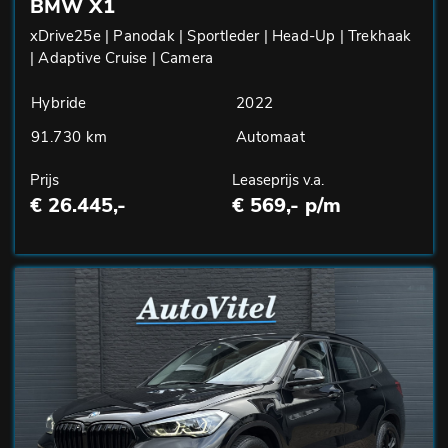
BMW X1
xDrive25e | Panodak | Sportleder | Head-Up | Trekhaak
| Adaptive Cruise | Camera
Hybride
2022
91.730 km
Automaat
Prijs
Leaseprijs v.a.
€ 26.445,-
€ 569,- p/m