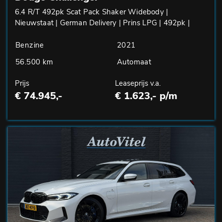
6.4 R/T 492pk Scat Pack Shaker Widebody |
Nieuwstaat | German Delivery | Prins LPG | 492pk |
Benzine
2021
56.500 km
Automaat
Prijs
Leaseprijs v.a.
€ 74.945,-
€ 1.623,- p/m