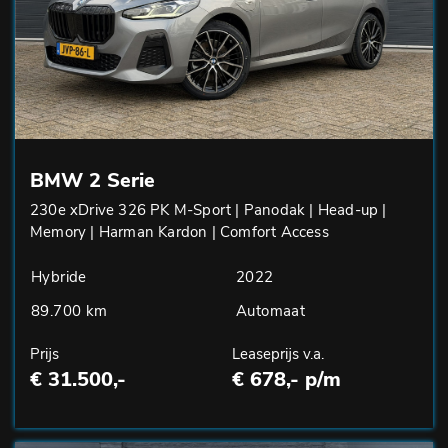
BMW 2 Serie
230e xDrive 326 PK M-Sport | Panodak | Head-up |
Memory | Harman Kardon | Comfort Access
Hybride
2022
89.700 km
Automaat
Prijs
Leaseprijs v.a.
€ 31.500,-
€ 678,- p/m