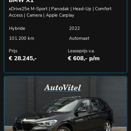
BMW X1
xDrive25e M-Sport | Panodak | Head-Up | Comfort
Access | Camera | Apple Carplay
Hybride
2022
101.200 km
Automaat
Prijs
Leaseprijs v.a.
€ 28.245,-
€ 608,- p/m