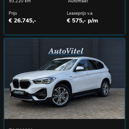
93.220 km
Automaat
Prijs
Leaseprijs v.a.
€ 26.745,-
€ 575,- p/m