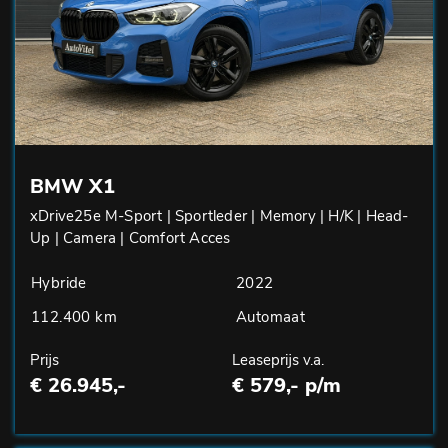
BMW X1
xDrive25e M-Sport | Sportleder | Memory | H/K | Head-
Up | Camera | Comfort Acces
Hybride
2022
112.400 km
Automaat
Prijs
Leaseprijs v.a.
€ 26.945,-
€ 579,- p/m