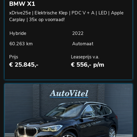
BMW X1
xDrive25e | Elektrische Klep | PDC V + A | LED | Apple
Carplay | 35x op voorraad!
Hybride
2022
60.263 km
Automaat
Prijs
Leaseprijs v.a.
€ 25.845,-
€ 556,- p/m