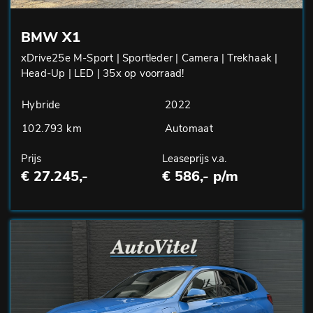
BMW X1
xDrive25e M-Sport | Sportleder | Camera | Trekhaak |
Head-Up | LED | 35x op voorraad!
Hybride
2022
102.793 km
Automaat
Prijs
Leaseprijs v.a.
€ 27.245,-
€ 586,- p/m