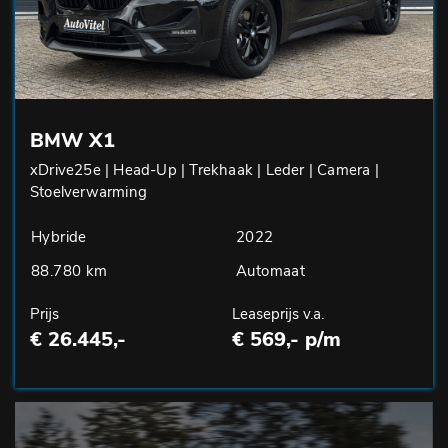
BMW X1
xDrive25e | Head-Up | Trekhaak | Leder | Camera |
Stoelverwarming
Hybride
2022
88.780 km
Automaat
Prijs
Leaseprijs v.a.
€ 26.445,-
€ 569,- p/m