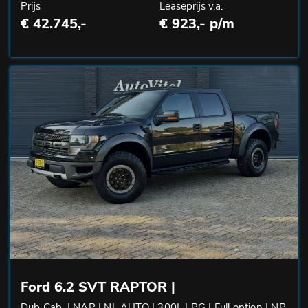
Prijs
Leaseprijs v.a.
€ 42.745,-
€ 923,- p/m
Ford 6.2 SVT RAPTOR |
Dub Cab. | NAP | NL AUTO | 300L LPG | Full option | NP