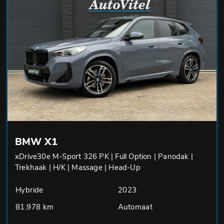
BMW X1
xDrive30e M-Sport 326 PK | Full Option | Panodak |
Trekhaak | H/K | Massage | Head-Up
Hybride
2023
81.978 km
Automaat