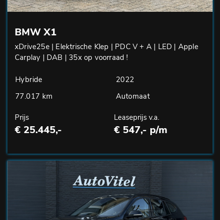
BMW X1
xDrive25e | Elektrische Klep | PDC V + A | LED | Apple
Carplay | DAB | 35x op voorraad !
Hybride
2022
77.017 km
Automaat
Prijs
Leaseprijs v.a.
€ 25.445,-
€ 547,- p/m