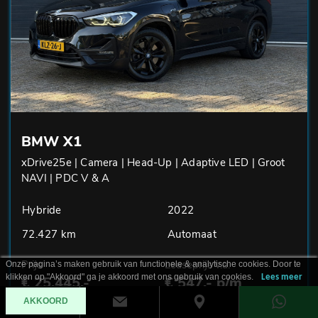
BMW X1
xDrive25e | Camera | Head-Up | Adaptive LED | Groot
NAVI | PDC V & A
Hybride
2022
72.427 km
Automaat
Prijs
Leaseprijs v.a.
Onze pagina’s maken gebruik van functionele & analytische cookies. Door te
klikken op "Akkoord" ga je akkoord met ons gebruik van cookies.
Lees meer
€ 25.445,-
€ 547,- p/m
AKKOORD