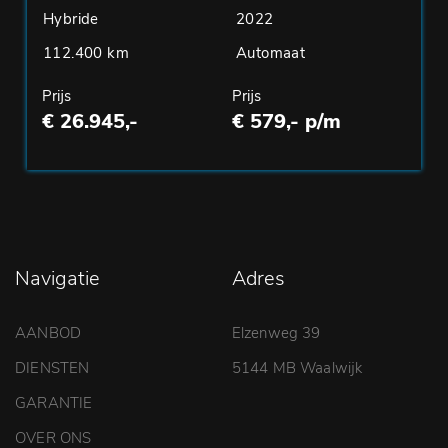
Hybride
2022
112.400 km
Automaat
Prijs
Prijs
€ 26.945,-
€ 579,- p/m
Navigatie
Adres
AANBOD
Elzenweg 39
DIENSTEN
5144 MB Waalwijk
GARANTIE
OVER ONS