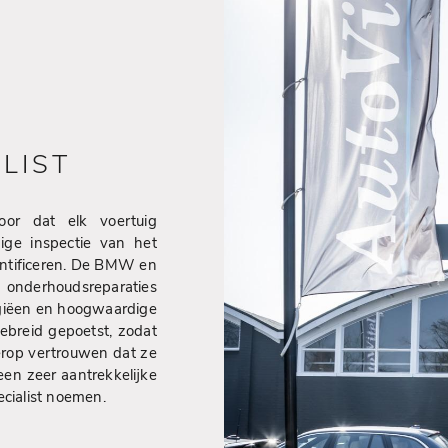
LIST
voor dat elk voertuig
ige inspectie van het
entificeren. De BMW en
e onderhoudsreparaties
ogiëen en hoogwaardige
ebreid gepoetst, zodat
erop vertrouwen dat ze
en zeer aantrekkelijke
ecialist noemen.