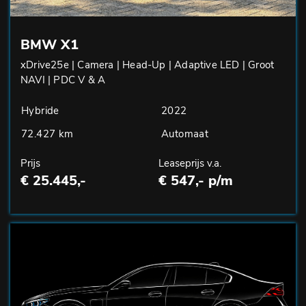
BMW X1
xDrive25e | Camera | Head-Up | Adaptive LED | Groot
NAVI | PDC V & A
Hybride
2022
72.427 km
Automaat
Prijs
Leaseprijs v.a.
€ 25.445,-
€ 547,- p/m