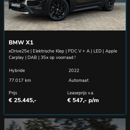
BMW X1
xDrive25e | Elektrische Klep | PDC V + A | LED | Apple
Carplay | DAB | 35x op voorraad !
Hybride
2022
77.017 km
Automaat
Prijs
Leaseprijs v.a.
€ 25.445,-
€ 547,- p/m