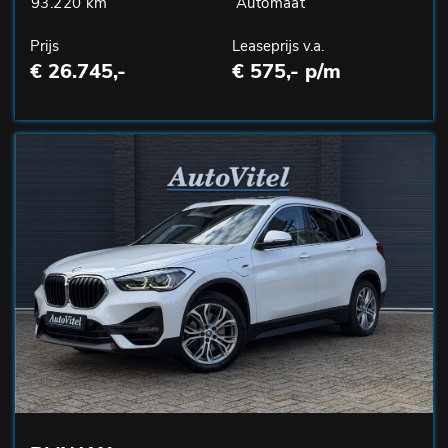
93.220 km
Automaat
Prijs
Leaseprijs v.a.
€ 26.745,-
€ 575,- p/m