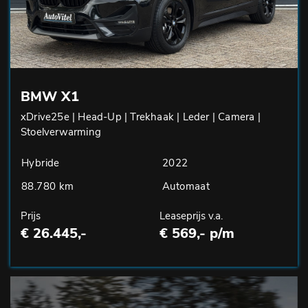
BMW X1
xDrive25e | Head-Up | Trekhaak | Leder | Camera |
Stoelverwarming
Hybride
2022
88.780 km
Automaat
Prijs
Leaseprijs v.a.
€ 26.445,-
€ 569,- p/m