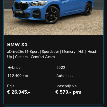
BMW X1
xDrive25e M-Sport | Sportleder | Memory | H/K | Head-
Up | Camera | Comfort Acces
Hybride
2022
112.400 km
Automaat
Prijs
Leaseprijs v.a.
€ 26.945,-
€ 579,- p/m