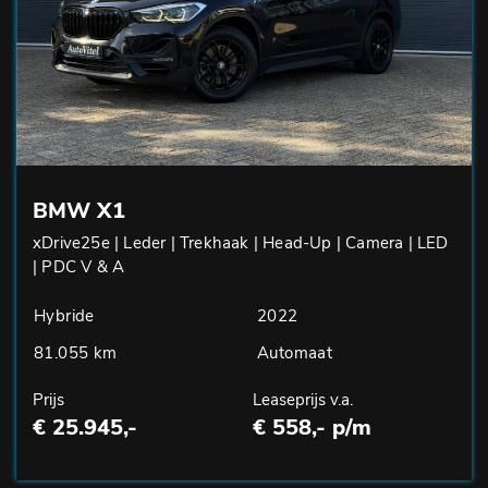
BMW X1
xDrive25e | Leder | Trekhaak | Head-Up | Camera | LED
| PDC V & A
Hybride
2022
81.055 km
Automaat
Prijs
Leaseprijs v.a.
€ 25.945,-
€ 558,- p/m