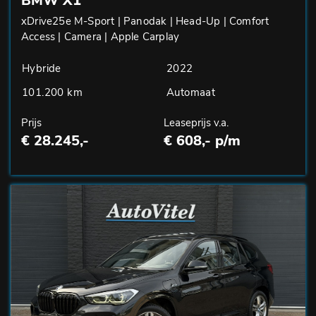
BMW X1
xDrive25e M-Sport | Panodak | Head-Up | Comfort
Access | Camera | Apple Carplay
Hybride
2022
101.200 km
Automaat
Prijs
Leaseprijs v.a.
€ 28.245,-
€ 608,- p/m