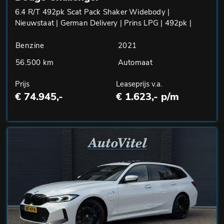
6.4 R/T 492pk Scat Pack Shaker Widebody |
Nieuwstaat | German Delivery | Prins LPG | 492pk |
Benzine
2021
56.500 km
Automaat
Prijs
Leaseprijs v.a.
€ 74.945,-
€ 1.623,- p/m