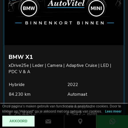
BMW X1
xDrive25e | Leder | Camera | Adaptive Cruise | LED |
PDC V & A
Hybride
2022
84.230 km
Automaat
Prijs
Leaseprijs v.a.
Onze pagina’s maken gebruik van functionele & analytische cookies. Door te
klikken op "Akkoord" ga je akkoord met ons gebruik van cookies.
Lees meer
€ 25.445,-
€ 547,- p/m
AKKOORD