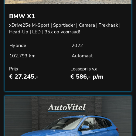
BMW X1
xDrive25e M-Sport | Sportleder | Camera | Trekhaak |
Head-Up | LED | 35x op voorraad!
Hybride
2022
102.793 km
Automaat
Prijs
Leaseprijs v.a.
€ 27.245,-
€ 586,- p/m