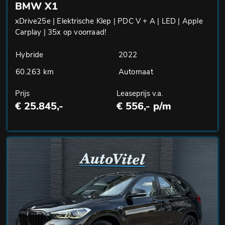
BMW X1
xDrive25e | Elektrische Klep | PDC V + A | LED | Apple
Carplay | 35x op voorraad!
Hybride
2022
60.263 km
Automaat
Prijs
Leaseprijs v.a.
€ 25.845,-
€ 556,- p/m