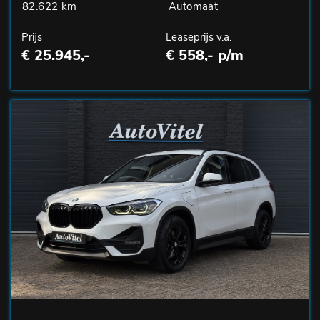
82.622 km
Automaat
Prijs
Leaseprijs v.a.
€ 25.945,-
€ 558,- p/m