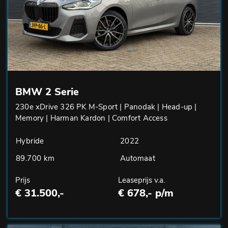
BMW 2 Serie
230e xDrive 326 PK M-Sport | Panodak | Head-up |
Memory | Harman Kardon | Comfort Access
Hybride
2022
89.700 km
Automaat
Prijs
Leaseprijs v.a.
€ 31.500,-
€ 678,- p/m