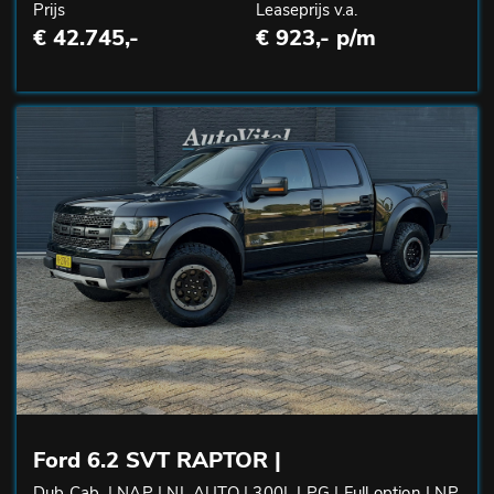
Prijs
Leaseprijs v.a.
€ 42.745,-
€ 923,- p/m
Ford 6.2 SVT RAPTOR |
Dub Cab. | NAP | NL AUTO | 300L LPG | Full option | NP