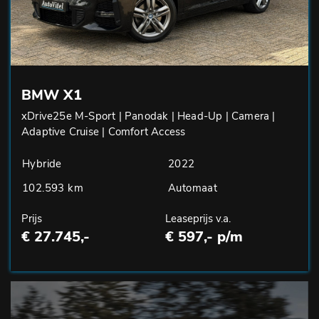
BMW X1
xDrive25e M-Sport | Panodak | Head-Up | Camera |
Adaptive Cruise | Comfort Access
Hybride
2022
102.593 km
Automaat
Prijs
Leaseprijs v.a.
€ 27.745,-
€ 597,- p/m