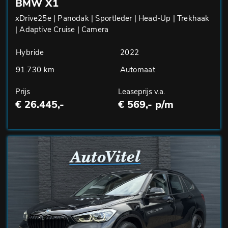
BMW X1
xDrive25e | Panodak | Sportleder | Head-Up | Trekhaak
| Adaptive Cruise | Camera
Hybride
2022
91.730 km
Automaat
Prijs
Leaseprijs v.a.
€ 26.445,-
€ 569,- p/m