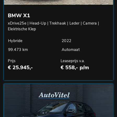
BMW X1
xDrive25e | Head-Up | Trekhaak | Leder | Camera |
Elektrische Klep
Hybride
2022
99.473 km
Automaat
Prijs
Leaseprijs v.a.
€ 25.945,-
€ 558,- p/m