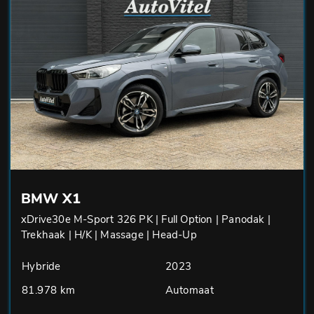
BMW X1
xDrive30e M-Sport 326 PK | Full Option | Panodak |
Trekhaak | H/K | Massage | Head-Up
Hybride
2023
81.978 km
Automaat