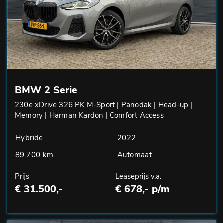
BMW 2 Serie
230e xDrive 326 PK M-Sport | Panodak | Head-up |
Memory | Harman Kardon | Comfort Access
Hybride
2022
89.700 km
Automaat
Prijs
Leaseprijs v.a.
€ 31.500,-
€ 678,- p/m