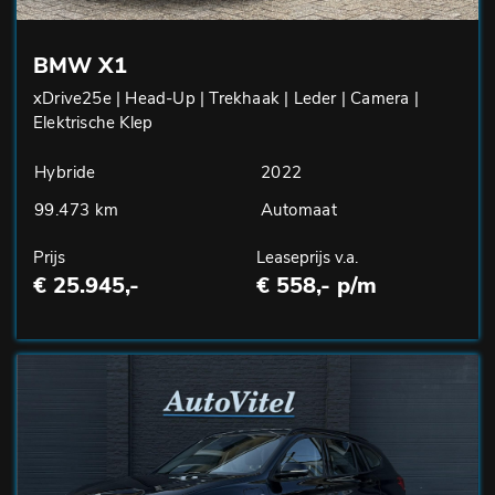
BMW X1
xDrive25e | Head-Up | Trekhaak | Leder | Camera |
Elektrische Klep
Hybride
2022
99.473 km
Automaat
Prijs
Leaseprijs v.a.
€ 25.945,-
€ 558,- p/m