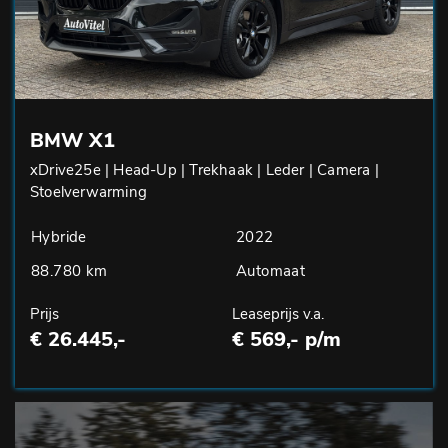
BMW X1
xDrive25e | Head-Up | Trekhaak | Leder | Camera |
Stoelverwarming
Hybride
2022
88.780 km
Automaat
Prijs
Leaseprijs v.a.
€ 26.445,-
€ 569,- p/m