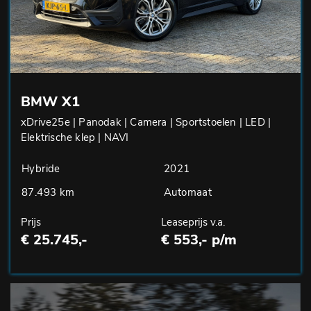
BMW X1
xDrive25e | Panodak | Camera | Sportstoelen | LED |
Elektrische klep | NAVI
Hybride
2021
87.493 km
Automaat
Prijs
Leaseprijs v.a.
€ 25.745,-
€ 553,- p/m