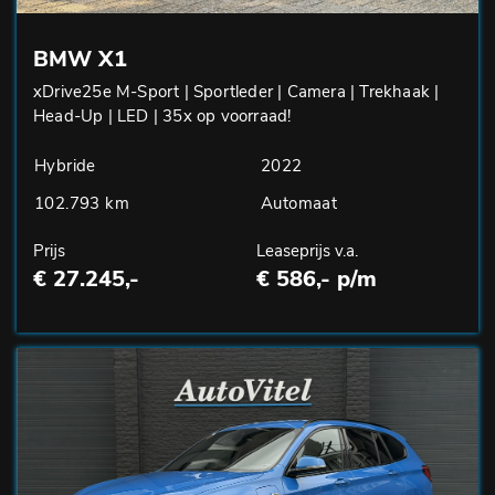
BMW X1
xDrive25e M-Sport | Sportleder | Camera | Trekhaak |
Head-Up | LED | 35x op voorraad!
Hybride
2022
102.793 km
Automaat
Prijs
Leaseprijs v.a.
€ 27.245,-
€ 586,- p/m