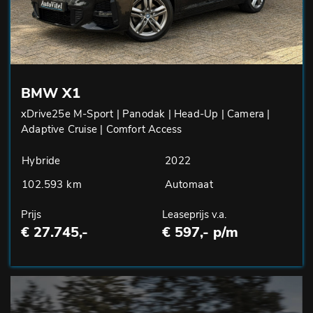
BMW X1
xDrive25e M-Sport | Panodak | Head-Up | Camera |
Adaptive Cruise | Comfort Access
Hybride
2022
102.593 km
Automaat
Prijs
Leaseprijs v.a.
€ 27.745,-
€ 597,- p/m