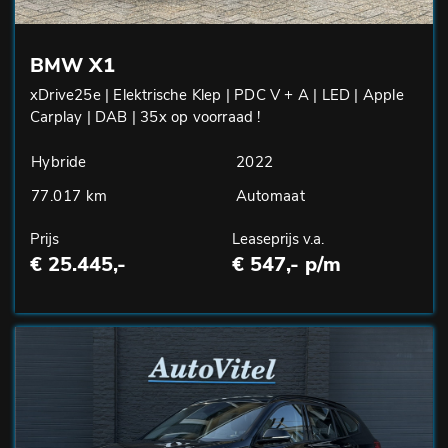
BMW X1
xDrive25e | Elektrische Klep | PDC V + A | LED | Apple
Carplay | DAB | 35x op voorraad !
Hybride
2022
77.017 km
Automaat
Prijs
Leaseprijs v.a.
€ 25.445,-
€ 547,- p/m