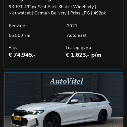
6.4 R/T 492pk Scat Pack Shaker Widebody |
Nieuwstaat | German Delivery | Prins LPG | 492pk |
Benzine
2021
56.500 km
Automaat
Prijs
Leaseprijs v.a.
€ 74.945,-
€ 1.623,- p/m