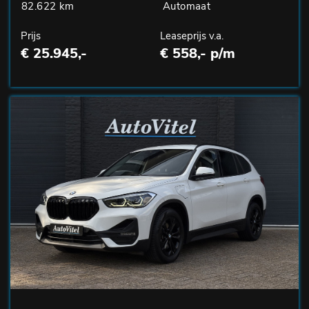
82.622 km
Automaat
Prijs
Leaseprijs v.a.
€ 25.945,-
€ 558,- p/m