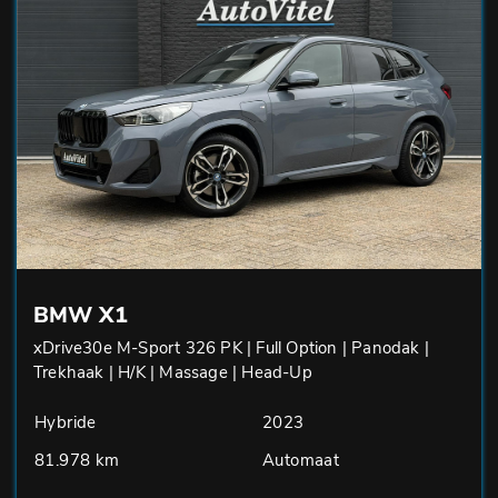
BMW X1
xDrive30e M-Sport 326 PK | Full Option | Panodak |
Trekhaak | H/K | Massage | Head-Up
Hybride
2023
81.978 km
Automaat