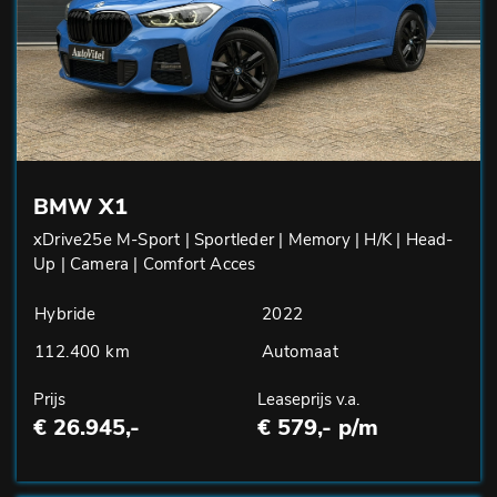
BMW X1
xDrive25e M-Sport | Sportleder | Memory | H/K | Head-
Up | Camera | Comfort Acces
Hybride
2022
112.400 km
Automaat
Prijs
Leaseprijs v.a.
€ 26.945,-
€ 579,- p/m