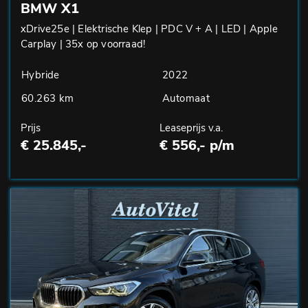
BMW X1
xDrive25e | Elektrische Klep | PDC V + A | LED | Apple
Carplay | 35x op voorraad!
Hybride
2022
60.263 km
Automaat
Prijs
Leaseprijs v.a.
€ 25.845,-
€ 556,- p/m