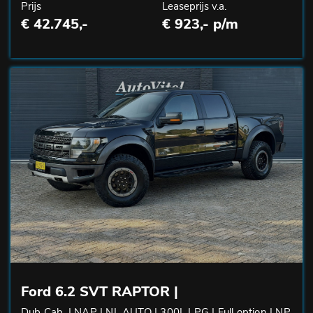
Prijs
Leaseprijs v.a.
€ 42.745,-
€ 923,- p/m
Ford 6.2 SVT RAPTOR |
Dub Cab. | NAP | NL AUTO | 300L LPG | Full option | NP