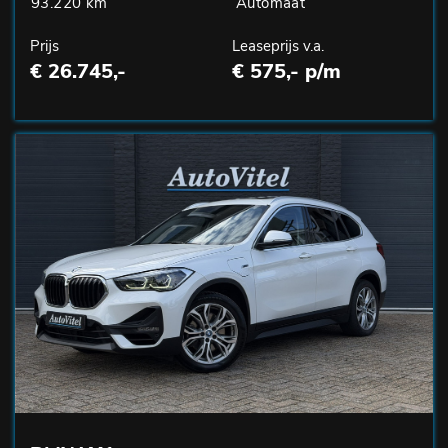
93.220 km
Automaat
Prijs
Leaseprijs v.a.
€ 26.745,-
€ 575,- p/m