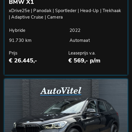
BMW X1
xDrive25e | Panodak | Sportleder | Head-Up | Trekhaak
| Adaptive Cruise | Camera
Hybride
2022
91.730 km
Automaat
Prijs
Leaseprijs v.a.
€ 26.445,-
€ 569,- p/m