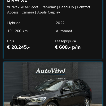
BMW X1
xDrive25e M-Sport | Panodak | Head-Up | Comfort
Access | Camera | Apple Carplay
Hybride
2022
101.200 km
Automaat
Prijs
Leaseprijs v.a.
€ 28.245,-
€ 608,- p/m