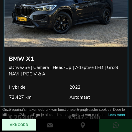
BMW X1
xDrive25e | Camera | Head-Up | Adaptive LED | Groot
NAVI | PDC V & A
Hybride
2022
72.427 km
Automaat
Prijs
Leaseprijs v.a.
Onze pagina’s maken gebruik van functionele & analytische cookies. Door te
klikken op "Akkoord" ga je akkoord met ons gebruik van cookies.
Lees meer
€ 25.445,-
€ 547,- p/m
AKKOORD