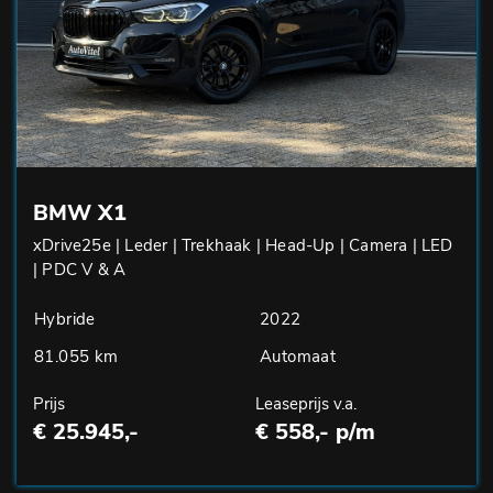
BMW X1
xDrive25e | Leder | Trekhaak | Head-Up | Camera | LED
| PDC V & A
Hybride
2022
81.055 km
Automaat
Prijs
Leaseprijs v.a.
€ 25.945,-
€ 558,- p/m