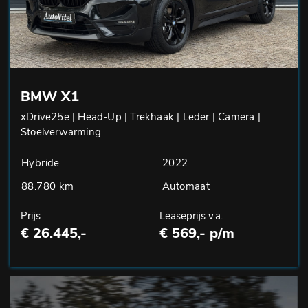
BMW X1
xDrive25e | Head-Up | Trekhaak | Leder | Camera |
Stoelverwarming
Hybride
2022
88.780 km
Automaat
Prijs
Leaseprijs v.a.
€ 26.445,-
€ 569,- p/m