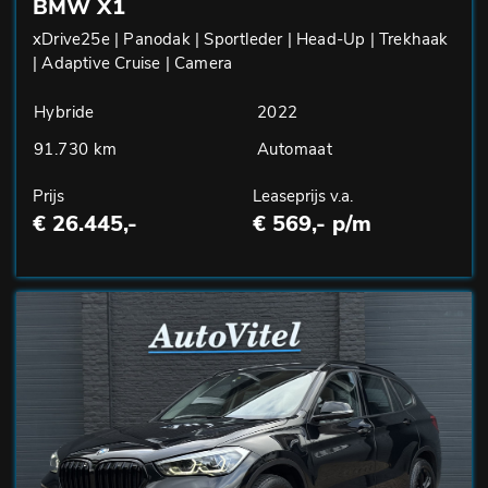
BMW X1
xDrive25e | Panodak | Sportleder | Head-Up | Trekhaak
| Adaptive Cruise | Camera
Hybride
2022
91.730 km
Automaat
Prijs
Leaseprijs v.a.
€ 26.445,-
€ 569,- p/m