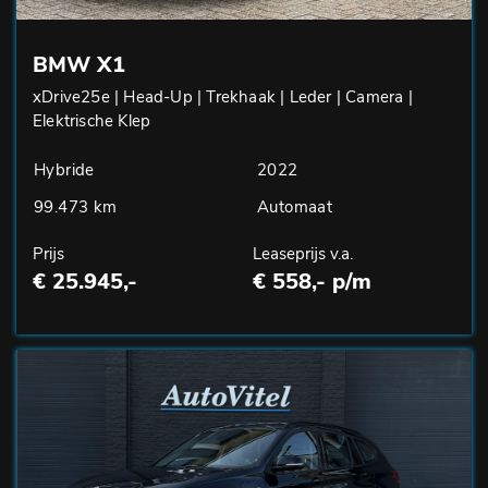
BMW X1
xDrive25e | Head-Up | Trekhaak | Leder | Camera |
Elektrische Klep
Hybride
2022
99.473 km
Automaat
Prijs
Leaseprijs v.a.
€ 25.945,-
€ 558,- p/m