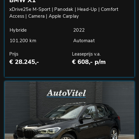
BMW X1
xDrive25e M-Sport | Panodak | Head-Up | Comfort
Access | Camera | Apple Carplay
Hybride
2022
101.200 km
Automaat
Prijs
Leaseprijs v.a.
€ 28.245,-
€ 608,- p/m