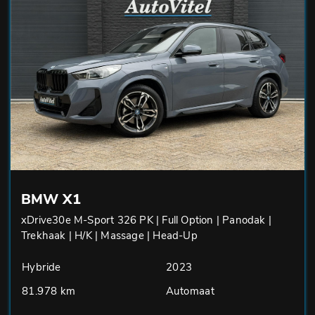
BMW X1
xDrive30e M-Sport 326 PK | Full Option | Panodak |
Trekhaak | H/K | Massage | Head-Up
Hybride
2023
81.978 km
Automaat