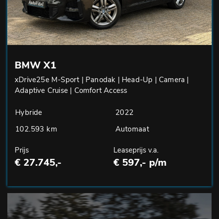
BMW X1
xDrive25e M-Sport | Panodak | Head-Up | Camera |
Adaptive Cruise | Comfort Access
Hybride
2022
102.593 km
Automaat
Prijs
Leaseprijs v.a.
€ 27.745,-
€ 597,- p/m