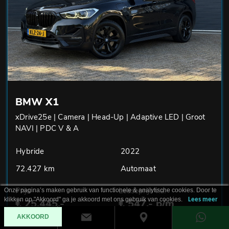
BMW X1
xDrive25e | Camera | Head-Up | Adaptive LED | Groot
NAVI | PDC V & A
Hybride
2022
72.427 km
Automaat
Prijs
Leaseprijs v.a.
Onze pagina’s maken gebruik van functionele & analytische cookies. Door te
klikken op "Akkoord" ga je akkoord met ons gebruik van cookies.
Lees meer
€ 25.445,-
€ 547,- p/m
AKKOORD