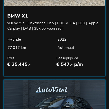
BMW X1
xDrive25e | Elektrische Klep | PDC V + A | LED | Apple
Carplay | DAB | 35x op voorraad !
Hybride
2022
77.017 km
Automaat
Prijs
Leaseprijs v.a.
€ 25.445,-
€ 547,- p/m