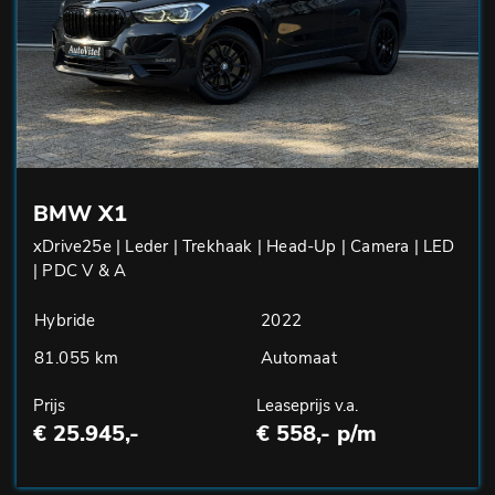
BMW X1
xDrive25e | Leder | Trekhaak | Head-Up | Camera | LED
| PDC V & A
Hybride
2022
81.055 km
Automaat
Prijs
Leaseprijs v.a.
€ 25.945,-
€ 558,- p/m