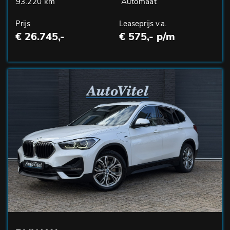
93.220 km
Automaat
Prijs
Leaseprijs v.a.
€ 26.745,-
€ 575,- p/m