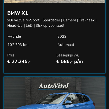
BMW X1
xDrive25e M-Sport | Sportleder | Camera | Trekhaak |
Head-Up | LED | 35x op voorraad!
Hybride
2022
102.793 km
Automaat
Prijs
Leaseprijs v.a.
€ 27.245,-
€ 586,- p/m