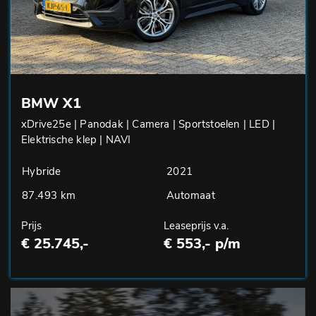
BMW X1
xDrive25e | Panodak | Camera | Sportstoelen | LED |
Elektrische klep | NAVI
Hybride
2021
87.493 km
Automaat
Prijs
Leaseprijs v.a.
€ 25.745,-
€ 553,- p/m