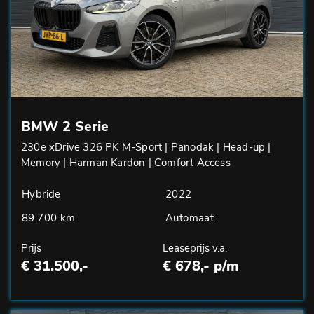
BMW 2 Serie
230e xDrive 326 PK M-Sport | Panodak | Head-up |
Memory | Harman Kardon | Comfort Access
Hybride
2022
89.700 km
Automaat
Prijs
Leaseprijs v.a.
€ 31.500,-
€ 678,- p/m