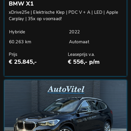
BMW X1
xDrive25e | Elektrische Klep | PDC V + A | LED | Apple
Carplay | 35x op voorraad!
Hybride
2022
60.263 km
Automaat
Prijs
Leaseprijs v.a.
€ 25.845,-
€ 556,- p/m