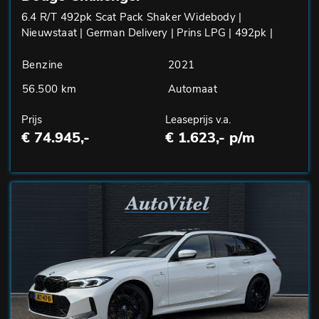
6.4 R/T 492pk Scat Pack Shaker Widebody |
Nieuwstaat | German Delivery | Prins LPG | 492pk |
Benzine
2021
56.500 km
Automaat
Prijs
Leaseprijs v.a.
€ 74.945,-
€ 1.623,- p/m