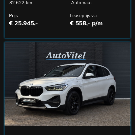
82.622 km
Automaat
Prijs
Leaseprijs v.a.
€ 25.945,-
€ 558,- p/m