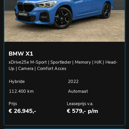
BMW X1
xDrive25e M-Sport | Sportleder | Memory | H/K | Head-
Up | Camera | Comfort Acces
Hybride
2022
112.400 km
Automaat
Prijs
Leaseprijs v.a.
€ 26.945,-
€ 579,- p/m