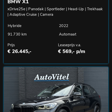
BMW X1
xDrive25e | Panodak | Sportleder | Head-Up | Trekhaak
| Adaptive Cruise | Camera
Hybride
2022
91.730 km
Automaat
Prijs
Leaseprijs v.a.
€ 26.445,-
€ 569,- p/m