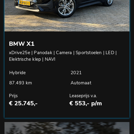
BMW X1
xDrive25e | Panodak | Camera | Sportstoelen | LED |
Elektrische klep | NAVI
Hybride
2021
87.493 km
Automaat
Prijs
Leaseprijs v.a.
€ 25.745,-
€ 553,- p/m