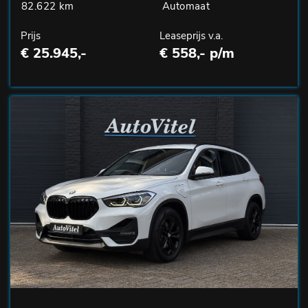
82.622 km
Automaat
Prijs
Leaseprijs v.a.
€ 25.945,-
€ 558,- p/m