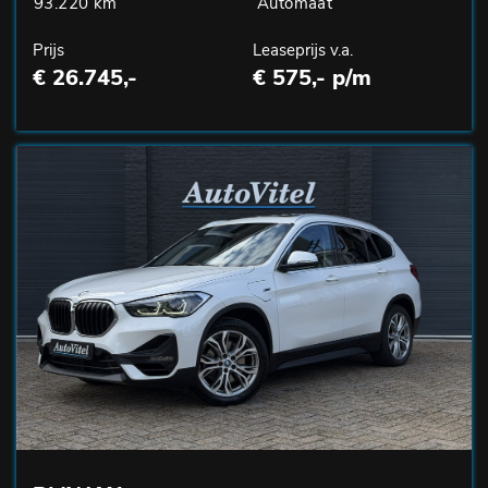
93.220 km
Automaat
Prijs
Leaseprijs v.a.
€ 26.745,-
€ 575,- p/m