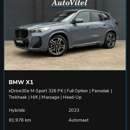
BMW X1
xDrive30e M-Sport 326 PK | Full Option | Panodak |
Trekhaak | H/K | Massage | Head-Up
Hybride
2023
81.978 km
Automaat