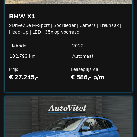
BMW X1
xDrive25e M-Sport | Sportleder | Camera | Trekhaak |
Head-Up | LED | 35x op voorraad!
Hybride
2022
102.793 km
Automaat
Prijs
Leaseprijs v.a.
€ 27.245,-
€ 586,- p/m