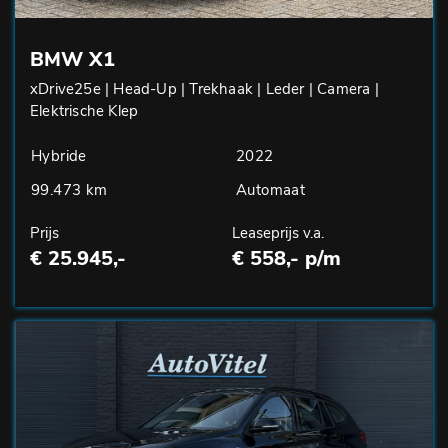
BMW X1
xDrive25e | Head-Up | Trekhaak | Leder | Camera |
Elektrische Klep
Hybride
2022
99.473 km
Automaat
Prijs
Leaseprijs v.a.
€ 25.945,-
€ 558,- p/m