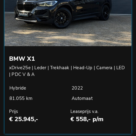
BMW X1
xDrive25e | Leder | Trekhaak | Head-Up | Camera | LED
| PDC V & A
Hybride
2022
81.055 km
Automaat
Prijs
Leaseprijs v.a.
€ 25.945,-
€ 558,- p/m