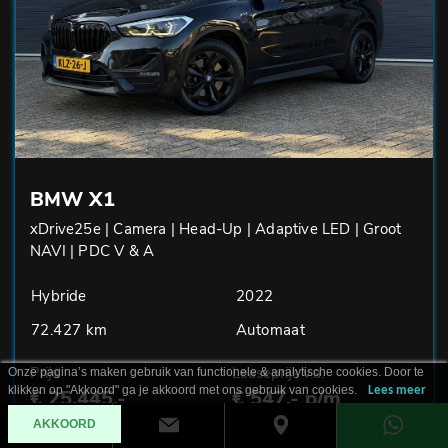
BMW X1
xDrive25e | Camera | Head-Up | Adaptive LED | Groot
NAVI | PDC V & A
Hybride
2022
72.427 km
Automaat
Prijs
Leaseprijs v.a.
Onze pagina’s maken gebruik van functionele & analytische cookies. Door te
klikken op "Akkoord" ga je akkoord met ons gebruik van cookies.
Lees meer
€ 25.445,-
€ 547,- p/m
AKKOORD