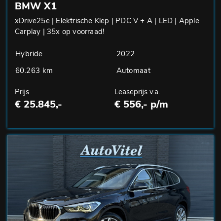
BMW X1
xDrive25e | Elektrische Klep | PDC V + A | LED | Apple
Carplay | 35x op voorraad!
Hybride
2022
60.263 km
Automaat
Prijs
Leaseprijs v.a.
€ 25.845,-
€ 556,- p/m