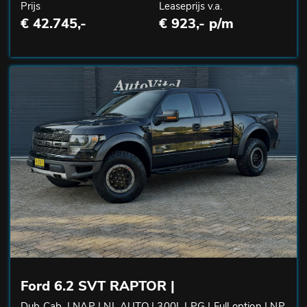
Prijs
Leaseprijs v.a.
€ 42.745,-
€ 923,- p/m
Ford 6.2 SVT RAPTOR |
Dub Cab. | NAP | NL AUTO | 300L LPG | Full option | NP