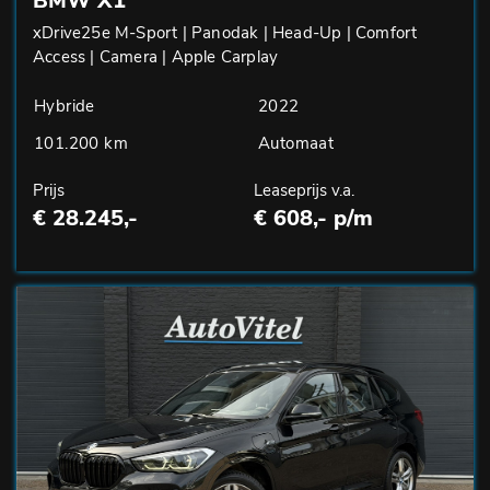
BMW X1
xDrive25e M-Sport | Panodak | Head-Up | Comfort
Access | Camera | Apple Carplay
Hybride
2022
101.200 km
Automaat
Prijs
Leaseprijs v.a.
€ 28.245,-
€ 608,- p/m