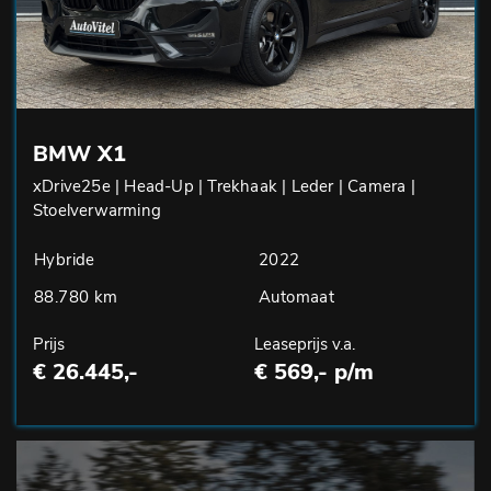
BMW X1
xDrive25e | Head-Up | Trekhaak | Leder | Camera |
Stoelverwarming
Hybride
2022
88.780 km
Automaat
Prijs
Leaseprijs v.a.
€ 26.445,-
€ 569,- p/m