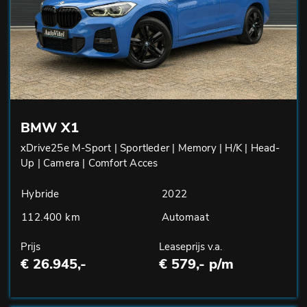
BMW X1
xDrive25e M-Sport | Sportleder | Memory | H/K | Head-
Up | Camera | Comfort Acces
Hybride
2022
112.400 km
Automaat
Prijs
Leaseprijs v.a.
€ 26.945,-
€ 579,- p/m