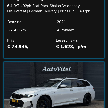
6.4 R/T 492pk Scat Pack Shaker Widebody |
Nieuwstaat | German Delivery | Prins LPG | 492pk |
Benzine
2021
56.500 km
Automaat
Prijs
Leaseprijs v.a.
€ 74.945,-
€ 1.623,- p/m