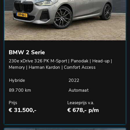
BMW 2 Serie
230e xDrive 326 PK M-Sport | Panodak | Head-up |
Memory | Harman Kardon | Comfort Access
Hybride
2022
89.700 km
Automaat
Prijs
Leaseprijs v.a.
€ 31.500,-
€ 678,- p/m