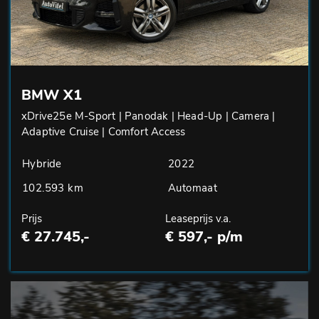
BMW X1
xDrive25e M-Sport | Panodak | Head-Up | Camera |
Adaptive Cruise | Comfort Access
Hybride
2022
102.593 km
Automaat
Prijs
Leaseprijs v.a.
€ 27.745,-
€ 597,- p/m