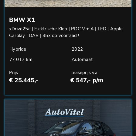
BMW X1
xDrive25e | Elektrische Klep | PDC V + A | LED | Apple
Carplay | DAB | 35x op voorraad !
Hybride
2022
77.017 km
Automaat
Prijs
Leaseprijs v.a.
€ 25.445,-
€ 547,- p/m